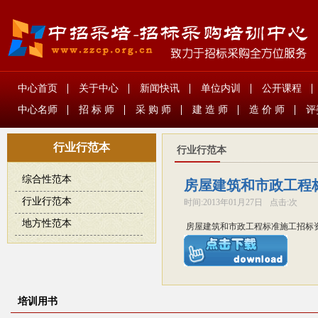
中心首页
关于中心
新闻快讯
单位内训
公开课程
中心名师
招 标 师
采 购 师
建 造 师
造 价 师
评
行业行范本
行业行范本
综合性范本
房屋建筑和市政工程标
行业行范本
时间:
2013年01月27日
点击:
次
地方性范本
房屋建筑和市政工程标准施工招标资
培训用书