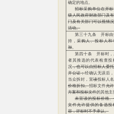
确定的地点。
招标采购单位在开标
级人民政府财政部门及
门及有关部门可以视情
活动。
第三十九条 开标由
持，
采购人、投标人和
加
。
第四十条 开标时，
者其推选的代表检查投
况
，也可以由招标人委
并公证；
经确认无误后
当众拆封，宣
读
投标人
价格折扣、
招标文件
允
方案和投标文件
的其他主
未宣读的投标价格、
文件允许提供的备选投
容，评标时不予承认。