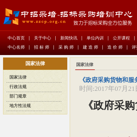
中心首页
关于中心
新闻快讯
单位内训
公开课程
中心名师
招 标 师
采 购 师
建 造 师
造 价 师
评
国家法律
国家法律
国家法律
《政府采购货物和服
行政法规
时间:
2017年07月2
部门规章
《政府采购
地方性法规