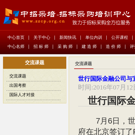
中心首页
关于中心
新闻快讯
单位内训
公开课程
中心名师
招 标 师
采 购 师
建 造 师
造 价 师
评
交流课题
交流课题
交流课题
世行国际金融公司与宜
出国考察
时间:
2016年07月1
国际人才对接
世行国际金
7月6日，世
府在北京签订了