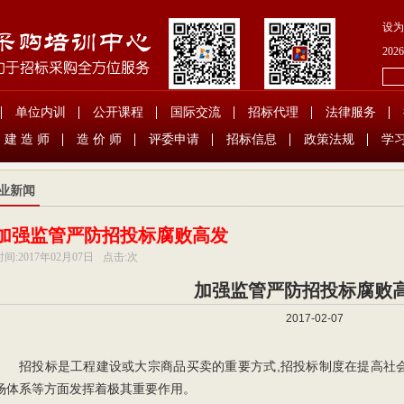
设为
202
单位内训
公开课程
国际交流
招标代理
法律服务
建 造 师
造 价 师
评委申请
招标信息
政策法规
学
业新闻
加强监管严防招投标腐败高发
时间:
2017年02月07日
点击:
次
加强监管严防招投标腐败
2017-02-07
招投标是工程建设或大宗商品买卖的重要方式,招投标制度在提高社
场体系等方面发挥着极其重要作用。