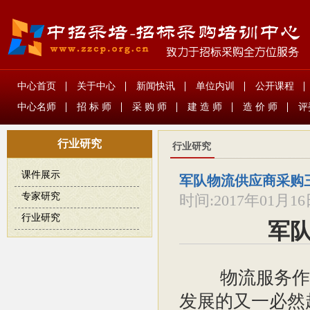
中心首页
关于中心
新闻快讯
单位内训
公开课程
中心名师
招 标 师
采 购 师
建 造 师
造 价 师
评
行业研究
行业研究
课件展示
军队物流供应商采购
专家研究
时间:
2017年01月1
行业研究
军
物流服务作为
发展的又一必然