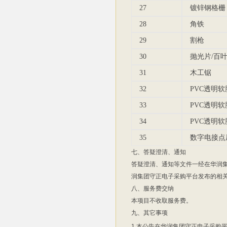
27
镀锌钢格栅
28
角铁
29
割枪
30
抛光片/百
31
木工锯
32
PVC透明软
33
PVC透明软
34
PVC透明软
35
数字电接点
七、答疑澄清、通知
答疑澄清、通知等文件一经在华润
润集团守正电子采购平台发布的相
八、服务费交纳
本项目不收取服务费。
九、其它事项
1.本公告在华润集团守正电子采购平