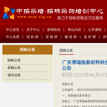
中心首页
关于中心
新闻快讯
单位内训
公开课程
中心名师
招 标 师
采 购 师
建 造 师
造 价 师
评
招标公告
招标公告
招标公告
广东博瑞格新材料科技
公告
采购公告
时间:
2025年06月0
项目信息
采购公告
公告编号：
SNXYGG2025060700
一、采购项目基本情况
采购人：广东博瑞格新材料科技有