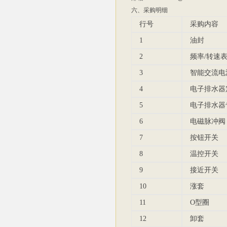
六、采购明细
行号
采购内容
1
油封
2
频率/转速
3
智能交流电
4
电子排水器
5
电子排水器
6
电磁脉冲阀
7
按钮开关
8
温控开关
9
接近开关
10
涨套
11
O型圈
12
卸套