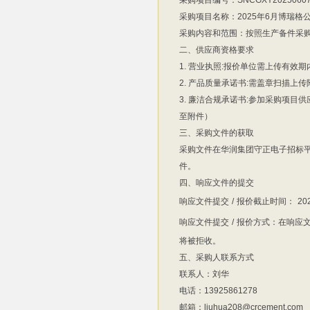
采购项目编号：SNCGXY20250607
采购项目名称：2025年6月博瑞
采购内容和范围：按照生产备件采
二、供应商资格要求
1. 营业执照:报价单位需上传有
2. 产品质量承诺书:需盖章扫描上
3. 廉洁合规承诺书:参加采购项
至附件）
三、采购文件的获取
采购文件在华润集团守正电子招标
件。
四、响应文件的提交
响应文件提交
/
报价截止时间：
20
响应文件提交
/
报价方式：在响应
将被拒收。
五、采购人联系方式
联系人：刘华
电话：13925861278
邮箱：liuhua208@crcement.com