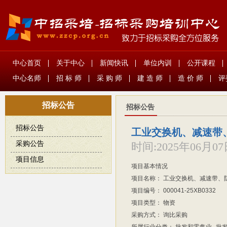
中心首页
关于中心
新闻快讯
单位内训
公开课程
中心名师
招 标 师
采 购 师
建 造 师
造 价 师
评
招标公告
招标公告
招标公告
工业交换机、减速带
采购公告
时间:
2025年06月0
项目信息
项目基本情况
项目名称：
工业交换机、减速带、
项目编号：
000041-25XB0332
项目类型：
物资
采购方式：
询比采购