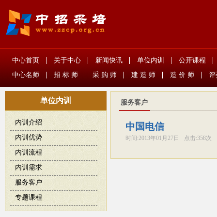
中心首页
关于中心
新闻快讯
单位内训
公开课程
中心名师
招 标 师
采 购 师
建 造 师
造 价 师
评
单位内训
服务客户
内训介绍
中国电信
内训优势
时间:
2013年01月27日
点击:
358次
内训流程
内训需求
服务客户
专题课程