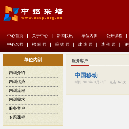
中心首页
关于中心
新闻快讯
单位内训
公开课程
中心名师
招 标 师
采 购 师
建 造 师
造 价 师
评
单位内训
服务客户
内训介绍
中国移动
内训优势
时间:
2013年01月27日
点击:
348次
内训流程
内训需求
服务客户
专题课程